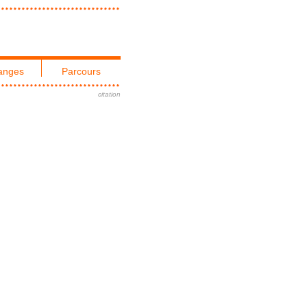
anges
Parcours
citation