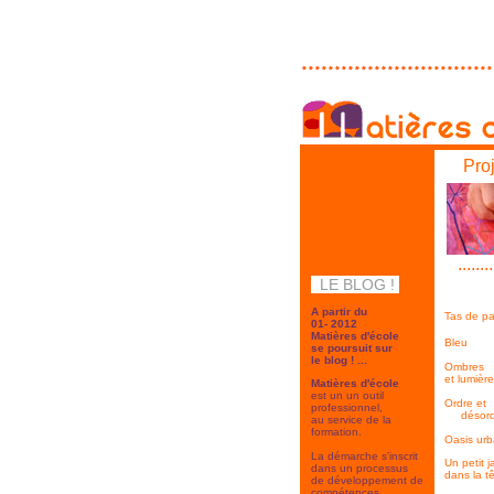
Pro
Matières d'école se
poursuit sur son blog
........
LE BLOG !
..
A partir du
Tas de pa
01- 2012
Matières d'école
Bleu
se poursuit sur
le blog ! ...
Ombres
et lumière
Matières d'école
est un un outil
Ordre et
professionnel,
désord
au service de la
formation.
Oasis urb
La démarche s'inscrit
Un petit j
dans un processus
dans la tê
de développement de
compétences.