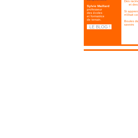
Des racin
et des r
Sylvie Maillard
professeur
Si appren
des écoles
m'était co
et formatrice
de terrain.
Boules d
savoirs
LE BLOG !
.