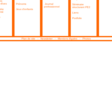
es
êves
Prénoms
Journal
Séminaire
professionnel
structurant PE2
dre
Jeux d'enfants
nté
Liens
e
Portfolio
Plan de site
-
Newsletter
-
Mentions légales
-
Photos