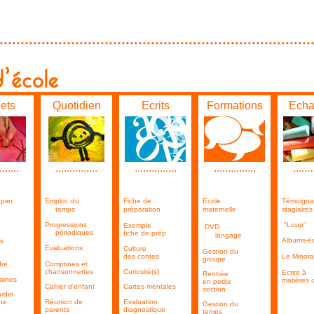
jets
Quotidien
Ecrits
Formations
Echa
.......
...............
...............
...............
.......
pier
Emploi du
Fiche de
Ecole
Témoigna
temps
préparation
maternelle
stagiaire
Progressions
"Loup" 
Exemple
DVD
périodiques
fiche de prép
langage
Albums-é
s
Evaluations
Culture
Gestion du
des contes
Le Minota
groupe
re
Comptines et
chansonnettes
Curiosité(s)
Ecrire à
Rentrée
aines
matières d
en petite
Cahier d'enfant
Cartes mentales
section
ardin
te
Réunion de
Evaluation
Gestion du
parents
diagnostique
temps