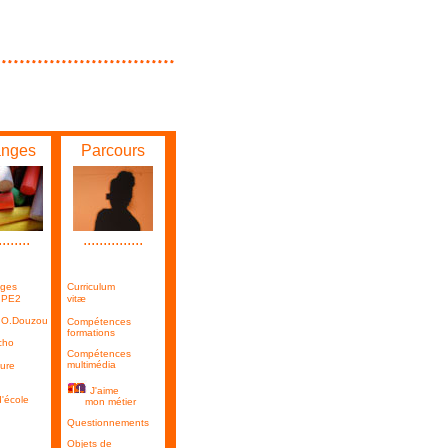
nges
Parcours
........
...............
ges
Curriculum
s PE2
vitæ
O.Douzou
Compétences
formations
cho
Compétences
multimédia
ure
J'aime
'école
mon métier
Questionnements
Objets de