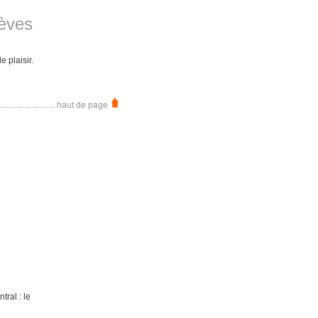
lèves
e plaisir.
tral : le