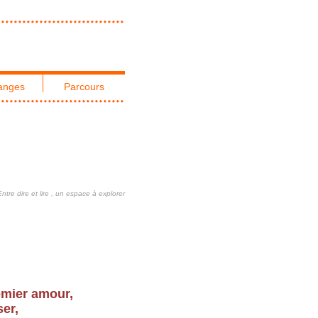
anges
Parcours
Entre dire et lire , un espace à explorer
emier amour,
ser,