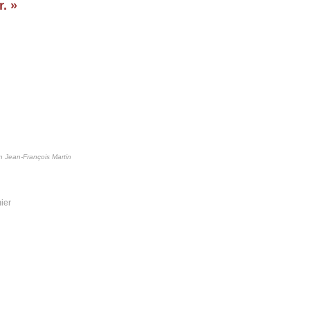
r. »
on Jean-François Martin
mier