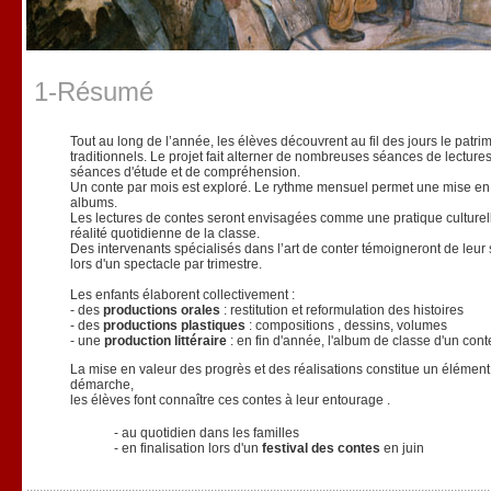
1-Résumé
Tout au long de l’année, les élèves découvrent au fil des jours le patri
traditionnels. Le projet fait alterner de nombreuses séances de lecture
séances d'étude et de compréhension.
Un conte par mois est exploré. Le rythme mensuel permet une mise en 
albums.
Les lectures de contes seront envisagées comme une pratique culturell
réalité quotidienne de la classe.
Des intervenants spécialisés dans l’art de conter témoigneront de leur 
lors d'un spectacle par trimestre.
Les enfants élaborent collectivement :
- des
productions orales
: restitution et reformulation des histoires
- des
productions plastiques
: compositions , dessins, volumes
- une
production littéraire
: en fin d'année, l'album de classe d'un cont
La mise en valeur des progrès et des réalisations constitue un élément
démarche,
les élèves font connaître ces contes à leur entourage .
- au quotidien dans les familles
- en finalisation lors d'un
festival des contes
en juin