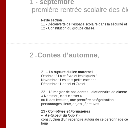
1 -
septembre
première rentrée scolaire des é
Petite section .
11 - Découverte de l’espace scolaire dans la sécurité et l
12 - Constitution du groupe classe.
2
Contes d’automne
,
-
21
– La rupture du lien maternel
Octobre : " La chèvre et les biquets "
Novembre : Les trois petits cochons
Décembre : Hansel et Gretel
22 –
L' imagier de nos contes
: dictionnaire de classe
« Nommer , c’est classer »
au fil des lectures, une première catégorisation :
personnages, lieux, objets , épreuves
23 -
Comptines et Formulettes
« As-tu peur du loup ? »
construction d'un répertoire autour de ce personnage cen
loup