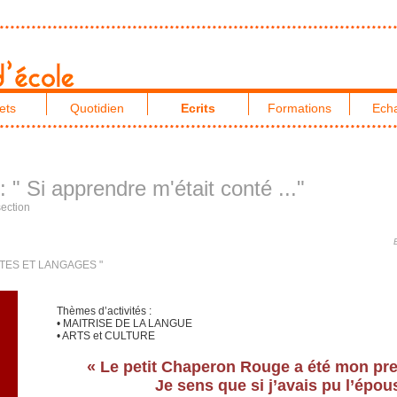
ets
Quotidien
Ecrits
Formations
Ech
 : " Si apprendre m'était conté ..."
ection
 CONTES ET LANGAGES "
Thèmes d’activités :
• MAITRISE DE LA LANGUE
• ARTS et CULTURE
« Le petit Chaperon Rouge a été mon pr
Je sens que si j’avais pu l’épou