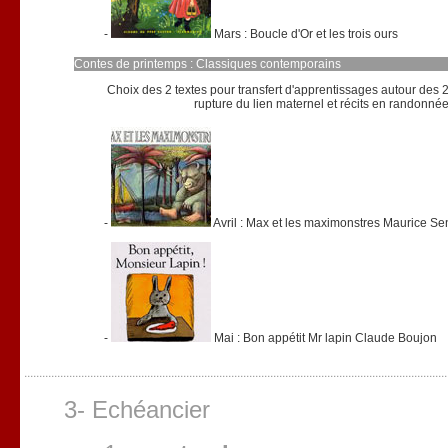
-
Mars : Boucle d'Or et les trois ours
Contes de printemps : Classiques contemporains
Choix des 2 textes pour transfert d'apprentissages autour des 
rupture du lien maternel et récits en randonné
-
Avril : Max et les maximonstres Maurice S
-
Mai : Bon appétit Mr lapin Claude Boujon
3- Echéancier