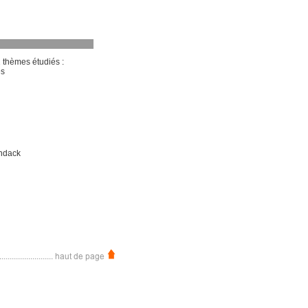
2 thèmes étudiés :
es
endack