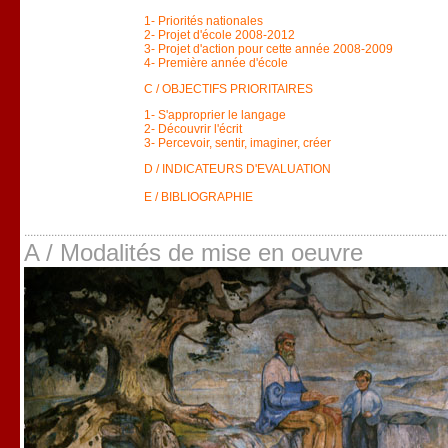
1- Priorités nationales
2- Projet d'école 2008-2012
3- Projet d'action pour cette année 2008-2009
4- Première année d'école
C / OBJECTIFS PRIORITAIRES
1- S'approprier le langage
2- Découvrir l'écrit
3- Percevoir, sentir, imaginer, créer
D / INDICATEURS D'EVALUATION
E / BIBLIOGRAPHIE
A / Modalités de mise en oeuvre