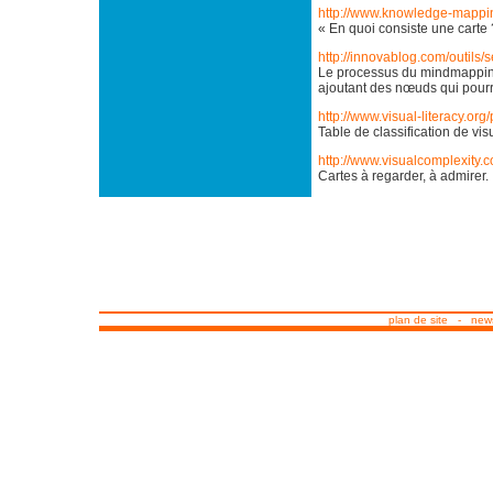
http://www.knowledge-mappi
« En quoi consiste une carte 
http://innovablog.com/outils
Le processus du mindmapping 
ajoutant des nœuds qui pourr
http://www.visual-literacy.org
Table de classification de vi
http://www.visualcomplexity.c
Cartes à regarder, à admirer.
plan de site
-
news