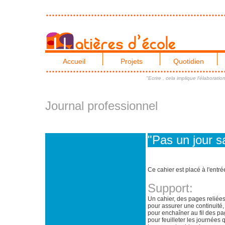
Accueil
Projets
Quotidien
"Ecrire , cela implique l'élaborati
Journal professionnel
"Pas un jour s
Ce cahier est placé à l'entré
Support:
Un cahier, des pages reliées
pour assurer une continuité,
pour enchaîner au fil des pag
pour feuilleter les journées 