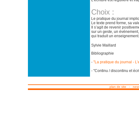
L’écriture est régulière et fr
Choix :
Le pratique du journal impliqu
Le texte prend forme, sa vale
Il s’agit de revenir positivem
sur un geste, un événement,
qui traduit un enseignement
Sylvie Maillard
Bibliographie
-
"La pratique du journal - L
- "Continu / discontinu et écr
plan de site
-
news