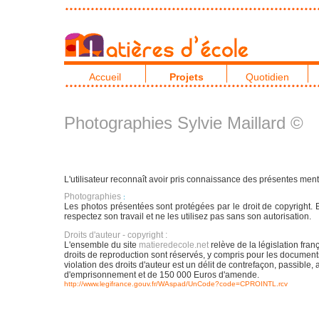
Accueil
Projets
Quotidien
Photographies Sylvie Maillard ©
L'utilisateur reconnaît avoir pris connaissance des présentes ment
Photographies
:
Les photos présentées sont protégées par le droit de copyright. E
respectez son travail et ne les utilisez pas sans son autorisation.
Droits d'auteur - copyright :
L'ensemble du site
matieredecole.net
relève de la législation franç
droits de reproduction sont réservés, y compris pour les documen
violation des droits d'auteur est un délit de contrefaçon, passible,
d'emprisonnement et de 150 000 Euros d'amende.
http://www.legifrance.gouv.fr/WAspad/UnCode?code=CPROINTL.rcv