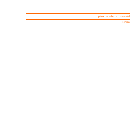
plan de site
-
newslet
Derni