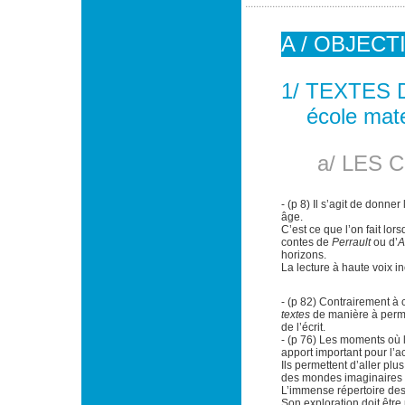
A / OBJEC
1/ TEXTES
école mate
a/ LES 
- (p 8) Il s’agit de donne
âge.
C’est ce que l’on fait lo
contes de
Perrault
ou d’
A
horizons.
La lecture à haute voix inc
- (p 82) Contrairement à c
textes
de manière à perm
de l’écrit.
- (p 76) Les moments où 
apport important pour l’
Ils permettent d’aller pl
des mondes imaginaires 
L’immense répertoire des t
Son exploration doit êtr