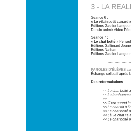
3 - LA REA
Séance 6 :
« Le vilain petit canard 
Editions Gautier Langue
Dessin animé Vidéo Père
Séance 7 :
« Le chat botté »
Perraul
Editions Gallimard Jeun
Editions Nathan
Editions Gautier Langue
………………………
PAROLES D’ÉLÈVES auto
Échange collectif après l
Des reformulations
<< Le chat botté a
<< Le bonhomme fa
>>
<< C’est quand le 
<< Le chat dit à l
<< Le chat botté d
<< Là, le chat l’a 
<< Le chat botté p