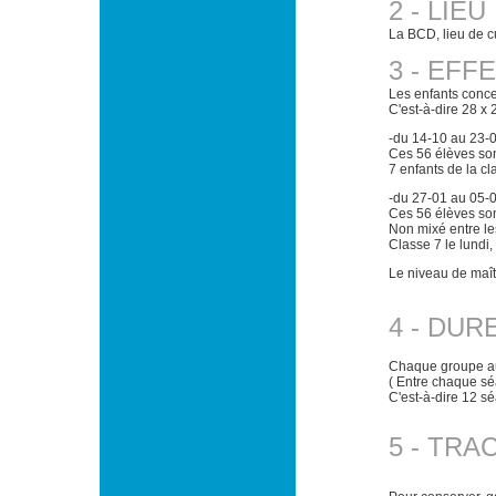
2 - LIEU
La BCD, lieu de cul
3 - EFF
Les enfants conce
C'est-à-dire 28 x 
-du 14-10 au 23-01
Ces 56 élèves son
7 enfants de la cl
-du 27-01 au 05-0
Ces 56 élèves son
Non mixé entre les
Classe 7 le lundi,
Le niveau de maît
4 - DUR
Chaque groupe au
( Entre chaque sé
C'est-à-dire 12 s
5 - TRA