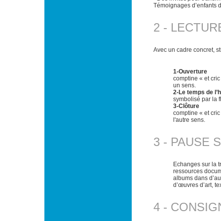
Témoignages d’enfants d
2 - LECTU
Avec un cadre concret, str
1-Ouverture
comptine « et cric
un sens.
2-Le temps de l’h
symbolisé par la 
3-Clôture
comptine « et cric
l'autre sens.
3 - PAUSE
Echanges sur la tr
ressources docum
albums dans d’aut
d’œuvres d’art, t
4 - CONSI