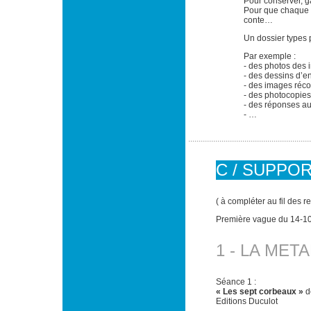
Pour conserver, ga
Pour que chaque 
conte…
Un dossier types 
Par exemple :
- des photos des i
- des dessins d’e
- des images réco
- des photocopies
- des réponses a
- …
C / SUPPO
( à compléter au fil des 
Première vague du 14-1
1 - LA ME
Séance 1 :
« Les sept corbeaux »
d
Editions Duculot