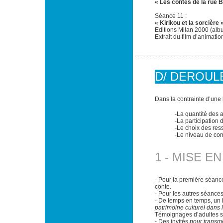
« Les contes de la rue 
Séance 11 :
« Kirikou et la sorcière 
Editions Milan 2000 (alb
Extrait du film d’animatio
D/ DEROU
Dans la contrainte d’une 
-La quantité des 
-La participation d
-Le choix des re
-Le niveau de co
1 - MISE E
- Pour la première séance
conte.
- Pour les autres séances
- De temps en temps, un
patrimoine culturel dans 
Témoignages d’adultes su
- Des invités
pour transmet