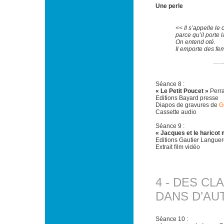
Une perle
<< Il s’appelle le 
parce qu’il porte 
On entend oté.
Il emporte des fe
………………
Séance 8 :
« Le Petit Poucet »
Perra
Editions Bayard presse
Diapos de gravures de
G
Cassette audio
Séance 9 :
« Jacques et le haricot
Editions Gautier Langue
Extrait film vidéo
4 - DES CL
DANS D’AU
Séance 10 :