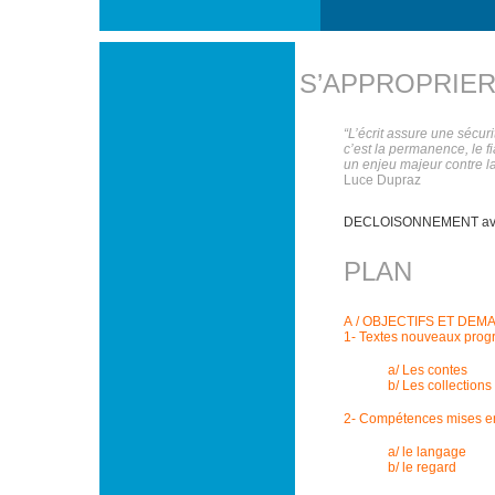
S’APPROPRIER
“L’écrit assure une sécurit
c’est la permanence, le f
un enjeu majeur contre la
Luce Dupraz
DECLOISONNEMENT avec
PLAN
A / OBJECTIFS ET DE
1- Textes nouveaux prog
a/ Les contes
b/ Les collection
2- Compétences mises e
a/ le langage
b/ le regard