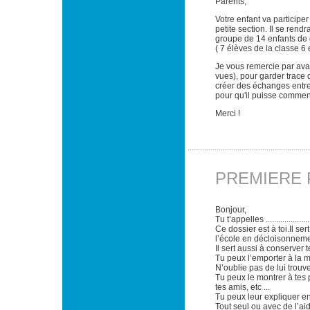
Parents,
Votre enfant va participe
petite section. Il se rend
groupe de 14 enfants de 
( 7 élèves de la classe 6 
Je vous remercie par avan
vues), pour garder trace 
créer des échanges entre 
pour qu'il puisse commen
Merci !
PREMIERE 
Bonjour,
Tu t’appelles ............................
Ce dossier est à toi.Il 
l’école en décloisonneme
Il sert aussi à conserver
Tu peux l’emporter à la 
N’oublie pas de lui trouve
Tu peux le montrer à tes p
tes amis, etc ...
Tu peux leur expliquer en 
Tout seul ou avec de l’ai