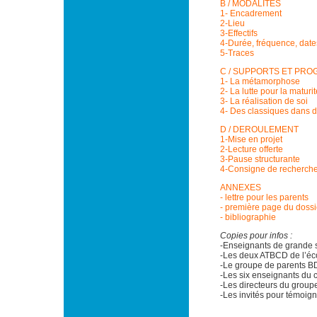
B / MODALITES
1- Encadrement
2-Lieu
3-Effectifs
4-Durée, fréquence, date
5-Traces
C / SUPPORTS ET PR
1- La métamorphose
2- La lutte pour la maturit
3- La réalisation de soi
4- Des classiques dans d
D / DEROULEMENT
1-Mise en projet
2-Lecture offerte
3-Pause structurante
4-Consigne de recherch
ANNEXES
- lettre pour les parents
- première page du dossi
- bibliographie
Copies pour infos :
-Enseignants de grande s
-Les deux ATBCD de l’éco
-Le groupe de parents BD
-Les six enseignants du
-Les directeurs du groupe
-Les invités pour témoig