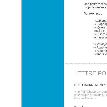
Une petite recher
projet les enfants
Par exemple :
*
Une ques
- « Papa qu
- « Quels 
Botté ? »
- « Est-ce
formules 
*
Des objet
-« Apporte
-« Apporte
Grenouille
LETTRE PO
DECLOISONNEMENT : 
« le Petit Chaperon roug
je sens que si j’avais pu 
Charles Dickens