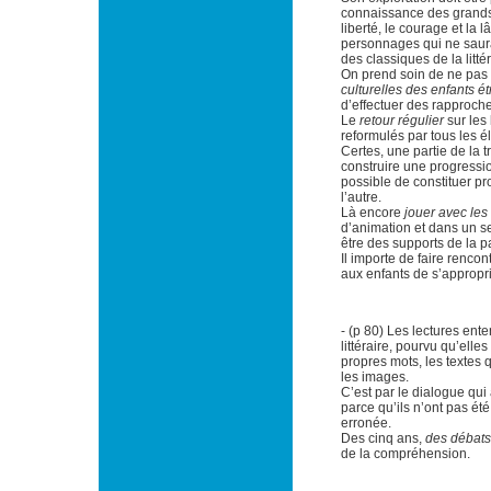
connaissance des grands t
liberté, le courage et la 
personnages qui ne saurai
des classiques de la litté
On prend soin de ne pas o
culturelles des enfants é
d’effectuer des rapproche
Le
retour régulier
sur les 
reformulés par tous les é
Certes, une partie de la 
construire une progressio
possible de constituer pr
l’autre.
Là encore
jouer avec le
d’animation et dans un s
être des supports de la p
Il importe de faire rencon
aux enfants de s’appropr
- (p 80) Les lectures ent
littéraire, pourvu qu’elle
propres mots, les textes 
les images.
C’est par le dialogue qui
parce qu’ils n’ont pas é
erronée.
Des cinq ans,
des débats 
de la compréhension.