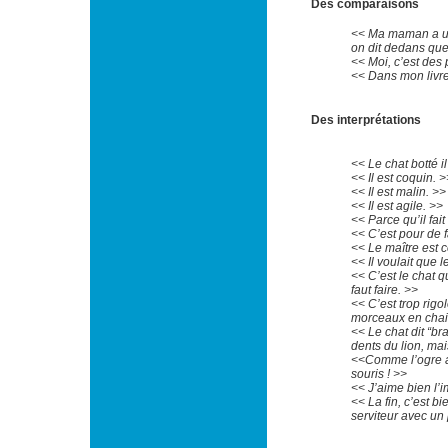
Des comparaisons
<< Ma maman a un
on dit dedans que
<< Moi, c’est des 
<< Dans mon livre 
Des interprétations
<< Le chat botté i
<< Il est coquin. >
<< Il est malin. >>
<< Il est agile. >>
<< Parce qu’il fai
<< C’est pour de 
<< Le maître est c
<< Il voulait que l
<< C’est le chat q
faut faire. >>
<< C’est trop rigo
morceaux en chair
<< Le chat dit “br
dents du lion, mais
<<Comme l’ogre av
souris ! >>
<< J’aime bien l’i
<< La fin, c’est bi
serviteur avec un 