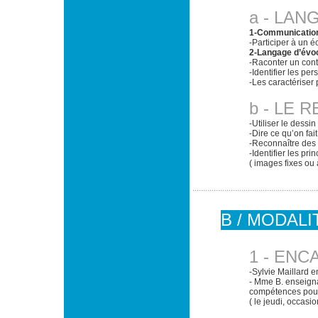
a - LA
1-Communicatio
-Participer à un é
2-Langage d’évo
-Raconter un cont
-Identifier les pe
-Les caractériser
b - LE 
-Utiliser le dess
-Dire ce qu’on fai
-Reconnaître des 
-Identifier les pri
( images fixes ou
B / MODALI
1 - EN
-Sylvie Maillard e
- Mme B. enseigna
compétences pour
( le jeudi, occasi